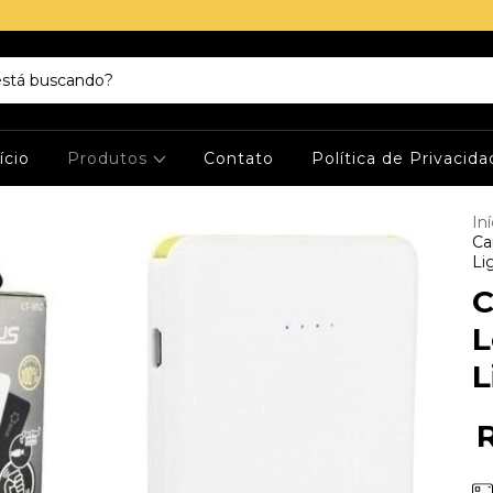
ício
Produtos
Contato
Política de Privacid
Iní
Ca
Li
C
L
L