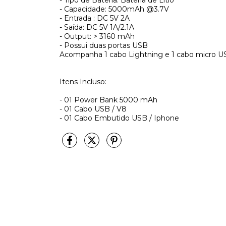
- Tipo de Bateria: Bateria de Lítio
- Capacidade: 5000mAh @3.7V
- Entrada : DC 5V 2A
- Saída: DC 5V 1A/2.1A
- Output: > 3160 mAh
- Possui duas portas USB
Acompanha 1 cabo Lightning e 1 cabo micro US
Itens Incluso:
- 01 Power Bank 5000 mAh
- 01 Cabo USB / V8
- 01 Cabo Embutido USB / Iphone