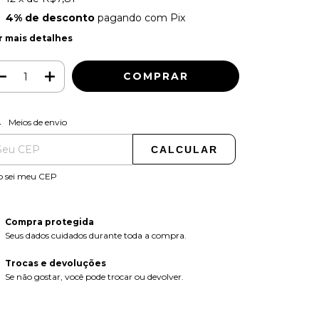
4% de desconto
pagando com Pix
r mais detalhes
ALTERAR CEP
regas para o CEP:
Meios de envio
CALCULAR
o sei meu CEP
Compra protegida
Seus dados cuidados durante toda a compra.
Trocas e devoluções
Se não gostar, você pode trocar ou devolver.