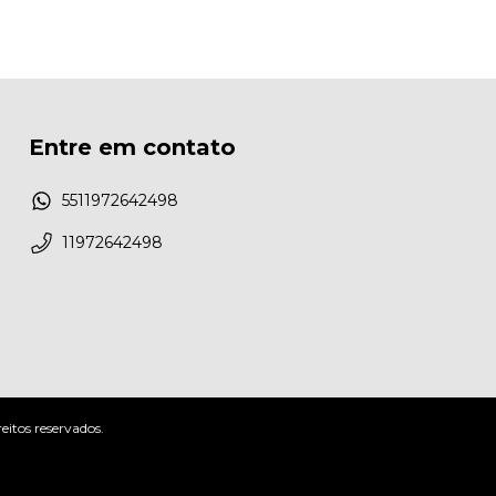
Entre em contato
5511972642498
11972642498
itos reservados.