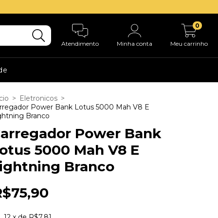
0
Atendimento
Minha conta
Meu carrinho
ade
cio
>
Eletronicos
>
rregador Power Bank Lotus 5000 Mah V8 E
ghtning Branco
arregador Power Bank
otus 5000 Mah V8 E
ightning Branco
R$75,90
12
x de
R$7,81