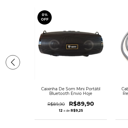
0
%
OFF
 Mp3 Wav 5v
Caixinha De Som Mini Portátil
Cab
ofissional
Bluetooth Envio Hoje
Re
90
R$89,90
R$89,90
95
12
x de
R$9,25