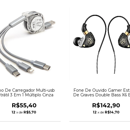
o De Carregador Multi-usb
Fone De Ouvido Gamer Est
trátil 3 Em 1 Múltiplo Cinza
De Graves Double Bass X6 
R$55,40
R$142,90
12
x de
R$5,70
12
x de
R$14,70