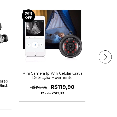
30
%
OFF
Mini Câmera Ip Wifi Celular Grava
Detecção Movimento
éreo
Cabo Carre
Black
Tipo A,C -
R$119,90
R$172,05
12
x de
R$12,33