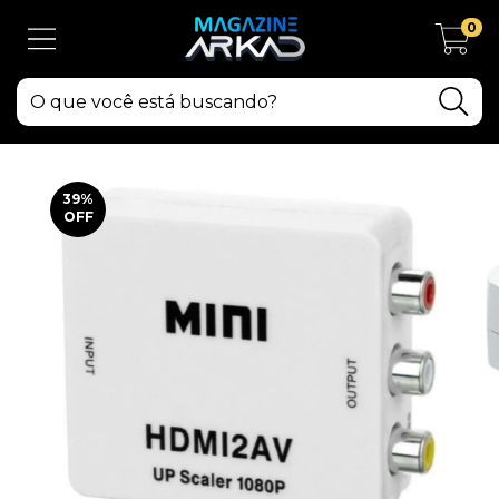
0
39
%
OFF