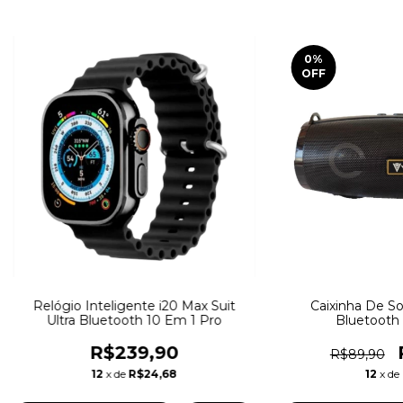
0
%
OFF
Relógio Inteligente i20 Max Suit
Caixinha De So
Ultra Bluetooth 10 Em 1 Pro
Bluetooth 
R$239,90
R$89,90
12
x de
R$24,68
12
x de