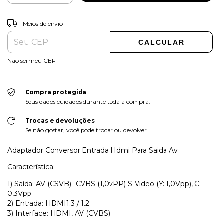
ALTERAR CEP
Entregas para o CEP:
Meios de envio
CALCULAR
Não sei meu CEP
Compra protegida
Seus dados cuidados durante toda a compra.
Trocas e devoluções
Se não gostar, você pode trocar ou devolver.
Adaptador Conversor Entrada Hdmi Para Saida Av
Característica:
1) Saída: AV (CSVB) -CVBS (1,0vPP) S-Video (Y: 1,0Vpp), C:
0,3Vpp
2) Entrada: HDMI1.3 / 1.2
3) Interface: HDMI, AV (CVBS)