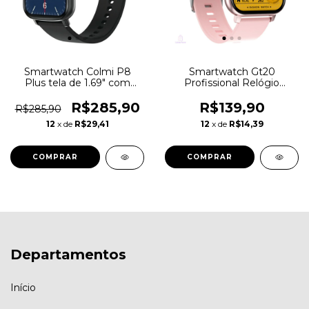
Smartwatch Colmi P8
Smartwatch Gt20
Plus tela de 1.69" com
Profissional Relógio
pulseira de silicone - cor
Inteligente Atleta Rosa
black
R$285,90
R$139,90
R$285,90
12
x de
R$29,41
12
x de
R$14,39
Departamentos
Início