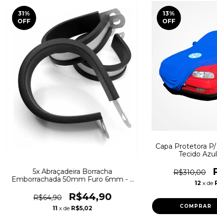
31
%
13
%
OFF
OFF
Capa Protetora P/ 
Tecido Azul
5x Abraçadeira Borracha
R$310,00
Emborrachada 50mm Furo 6mm - 5
12
x de
Peças
R$44,90
R$64,90
11
x de
R$5,02