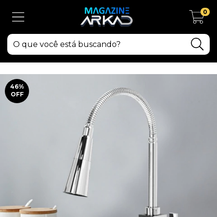
0
46
%
OFF