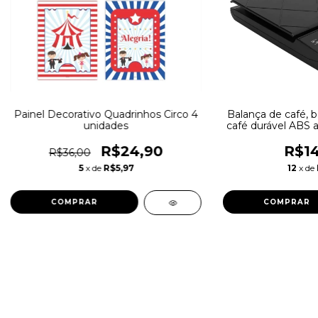
Painel Decorativo Quadrinhos Circo 4
Balança de café, b
unidades
café durável ABS a
cozinha para 
R$24,90
R$14
R$36,00
5
x de
R$5,97
12
x de