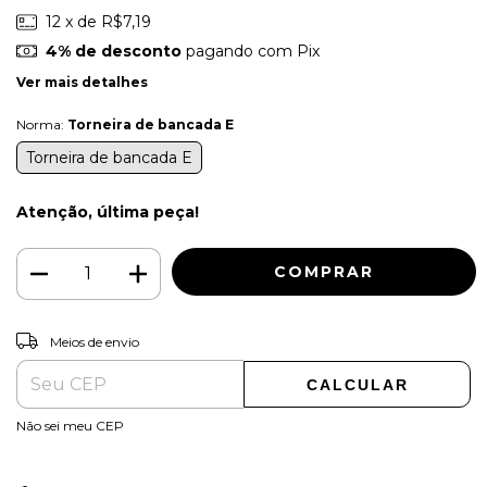
12
x de
R$7,19
4% de desconto
pagando com Pix
Ver mais detalhes
Norma:
Torneira de bancada E
Torneira de bancada E
Atenção, última peça!
ALTERAR CEP
Entregas para o CEP:
Meios de envio
CALCULAR
Não sei meu CEP