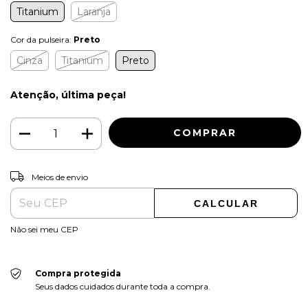
Titanium
Laranja
Cor da pulseira:
Preto
Cinza
Titanium
Preto
Atenção, última peça!
ALTERAR CEP
Entregas para o CEP:
Meios de envio
CALCULAR
Não sei meu CEP
Compra protegida
Seus dados cuidados durante toda a compra.