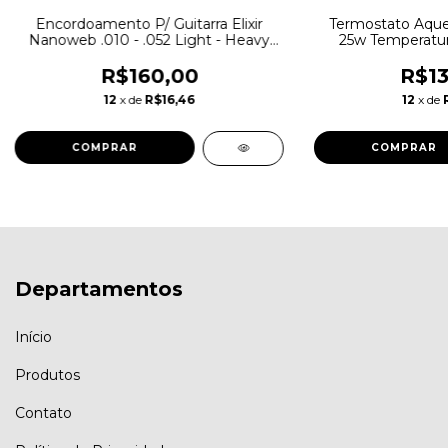
Encordoamento P/ Guitarra Elixir
Termostato Aque
Nanoweb .010 - .052 Light - Heavy
25w Temperatu
010 / 052 Hibrida
R$160,00
R$13
12
x de
R$16,46
12
x de
Departamentos
Início
Produtos
Contato