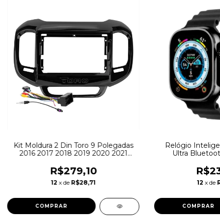
Kit Moldura 2 Din Toro 9 Polegadas
Relógio Intelige
2016 2017 2018 2019 2020 2021
Ultra Bluetoo
Chicote Som Plug Antena Padrão
PAD
R$279,10
R$23
12
x de
R$28,71
12
x de
COMPRAR