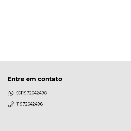
Entre em contato
5511972642498
11972642498