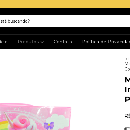
ício
Produtos
Contato
Política de Privacid
Iní
Ma
Col
M
I
P
R