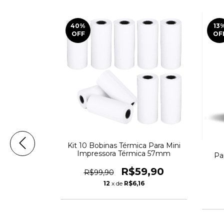
40
%
13
OFF
OF
Kit 10 Bobinas Térmica Para Mini
Impressora Térmica 57mm
adro Branco
Pa
l Office
R$59,90
R$99,90
9,00
12
x de
R$6,16
7