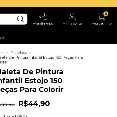
0
Atendimento
Minha conta
Meu carrinho
ade
cio
>
Papelaria
>
leta De Pintura Infantil Estojo 150 Peças Para
orir
aleta De Pintura
nfantil Estojo 150
eças Para Colorir
R$44,90
$44,90
11
x de
R$5,02