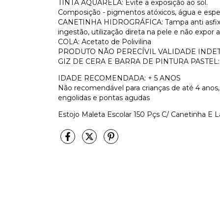
TINTA AQUARELA: Evite a exposição ao sol.
Composição - pigmentos atóxicos, água e esp
CANETINHA HIDROGRÁFICA: Tampa anti asfixia
ingestão, utilização direta na pele e não expor a
COLA: Acetato de Polivilina
PRODUTO NÃO PERECÍVIL VALIDADE IND
GIZ DE CERA E BARRA DE PINTURA PASTEL: Prod
IDADE RECOMENDADA: + 5 ANOS
Não recomendável para crianças de até 4 ano
engolidas e pontas agudas
Estojo Maleta Escolar 150 Pçs C/ Canetinha E La