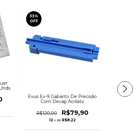
33
%
0
%
OFF
OFF
guer
 Unds
Evus Ev-9 Gabarito De Precisão
Nota Autoa
0
Com Decap Acrilato
2000 1
R$79,90
R$120,00
R$21,
12
x de
R$8,22