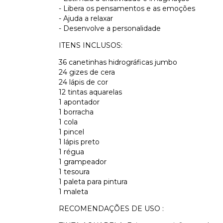
- Libera os pensamentos e as emoções
- Ajuda a relaxar
- Desenvolve a personalidade
ITENS INCLUSOS:
36 canetinhas hidrográficas jumbo
24 gizes de cera
24 lápis de cor
12 tintas aquarelas
1 apontador
1 borracha
1 cola
1 pincel
1 lápis preto
1 régua
1 grampeador
1 tesoura
1 paleta para pintura
1 maleta
RECOMENDAÇÕES DE USO :