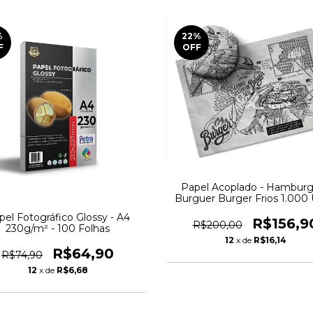
%
22
%
F
OFF
Papel Acoplado - Hambur
Burguer Burger Frios 1.000
pel Fotográfico Glossy - A4
R$156,9
R$200,00
230g/m² - 100 Folhas
12
x de
R$16,14
R$64,90
R$74,90
12
x de
R$6,68