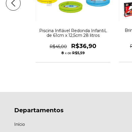
De Trator De
Bri
Piscina Inflável Redonda InfantiL
quedo
de 61cm x 12,5cm 28 litros
05,90
R$36,90
R$45,00
89
8
x de
R$5,59
Departamentos
Início