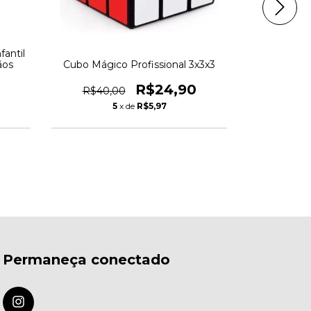
antil
Cubo Mágico Profissional 3x3x3
ãos
Pato Dançar
Dança An
R$24,90
R$40,00
5
x de
R$5,97
R$59,
1
Permaneça conectado