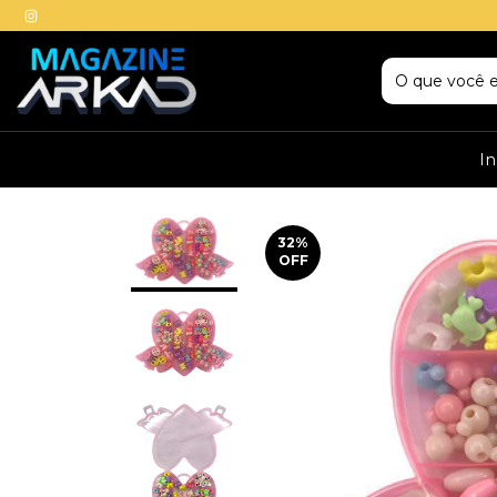
In
32
%
OFF