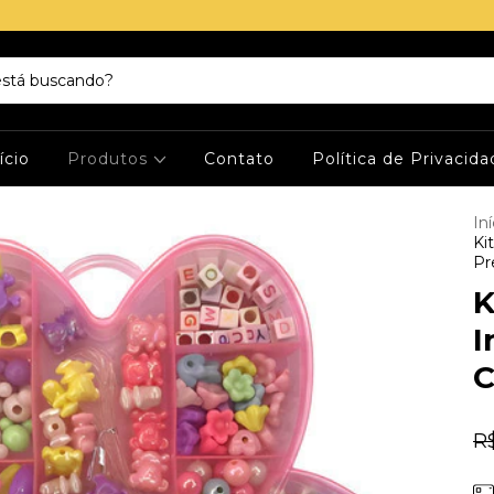
ício
Produtos
Contato
Política de Privacid
Iní
Ki
Pr
K
I
C
R