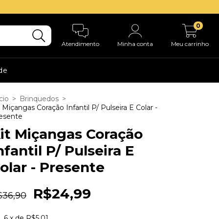
0
Atendimento
Minha conta
Meu carrinho
ade
cio
>
Brinquedos
>
t Miçangas Coração Infantil P/ Pulseira E Colar -
esente
it Miçangas Coração
nfantil P/ Pulseira E
olar - Presente
R$24,99
$36,90
6
x de
R$5,01