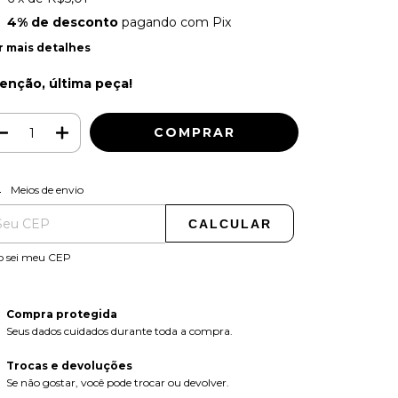
4% de desconto
pagando com Pix
r mais detalhes
enção, última peça!
ALTERAR CEP
regas para o CEP:
Meios de envio
CALCULAR
o sei meu CEP
Compra protegida
Seus dados cuidados durante toda a compra.
Trocas e devoluções
Se não gostar, você pode trocar ou devolver.