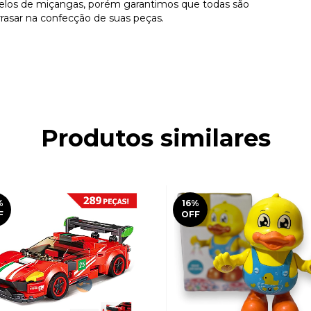
elos de miçangas, porém garantimos que todas são
rasar na confecção de suas peças.
Produtos similares
%
16
%
F
OFF