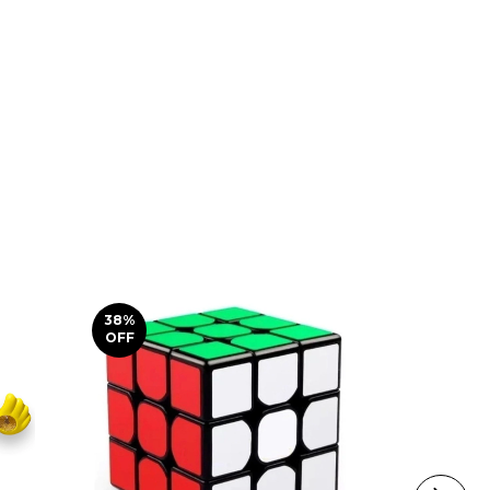
38
%
18
%
OFF
OFF