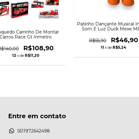
Patinho Dançante Musical Inf
Som E Luz Duck Mexe M
nquedo Carrinho De Montar
Carros Race Gt Inmetro
R$46,90
R$55,90
R$108,90
11
x de
R$5,24
R$140,00
12
x de
R$11,20
Entre em contato
5511972642498