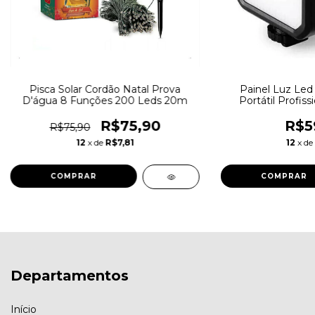
Pisca Solar Cordão Natal Prova
Painel Luz Led
D'água 8 Funções 200 Leds 20m
Portátil Profis
R$75,90
R$5
R$75,90
12
x de
R$7,81
12
x de
Departamentos
Início