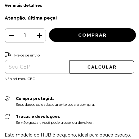
Ver mais detalhes
Atenção, última peça!
ALTERAR CEP
Entregas para o CEP:
Meios de envio
CALCULAR
Não sei meu CEP
Compra protegida
Seus dados cuidados durante toda a compra.
Trocas e devoluções
Se não gostar, você pode trocar ou devolver.
Este modelo de HUB é pequeno, ideal para pouco espaço.