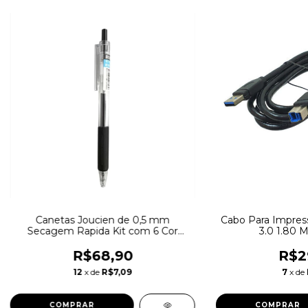
Canetas Joucien de 0,5 mm
Cabo Para Impress
Secagem Rapida Kit com 6 Cor
3.0 1.80 M
Preta
R$68,90
R$2
12
x de
R$7,09
7
x de
COMPRAR