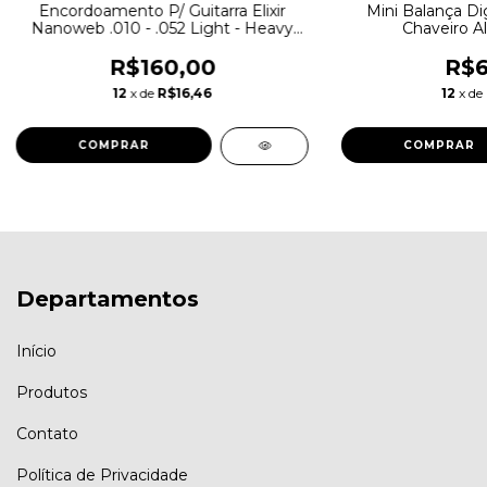
Encordoamento P/ Guitarra Elixir
Mini Balança Di
Nanoweb .010 - .052 Light - Heavy
Chaveiro A
010 / 052 Hibrida
R$160,00
R$6
12
x de
R$16,46
12
x de
Departamentos
Início
Produtos
Contato
Política de Privacidade