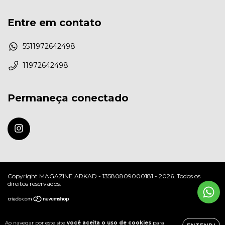
Entre em contato
5511972642498
11972642498
Permaneça conectado
Copyright MAGAZINE ARKAD - 13580809000181 - 2026. Todos os
direitos reservados.
Ao navegar por este site
você aceita o uso de cookies
para