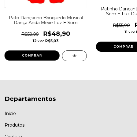
Patinho Dançante
Som E Luz Du
Pato Dançarino Brinquedo Musical
Dança Anda Mexe Luz E Som
R$55,90
11
x de
R$48,90
R$59,99
12
x de
R$5,03
Departamentos
Início
Produtos
Contato