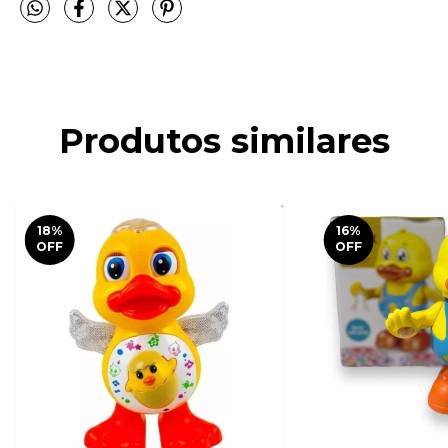
Produtos similares
18
%
16
%
OFF
OFF