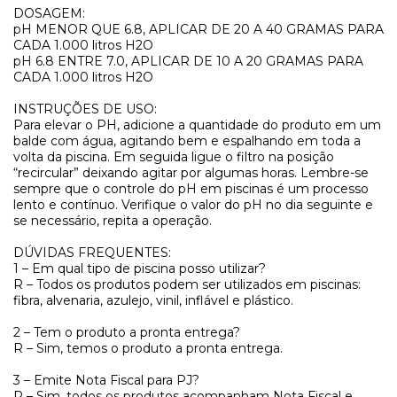
DOSAGEM:
pH MENOR QUE 6.8, APLICAR DE 20 A 40 GRAMAS PARA
CADA 1.000 litros H2O
pH 6.8 ENTRE 7.0, APLICAR DE 10 A 20 GRAMAS PARA
CADA 1.000 litros H2O
INSTRUÇÕES DE USO:
Para elevar o PH, adicione a quantidade do produto em um
balde com água, agitando bem e espalhando em toda a
volta da piscina. Em seguida ligue o filtro na posição
“recircular” deixando agitar por algumas horas. Lembre-se
sempre que o controle do pH em piscinas é um processo
lento e contínuo. Verifique o valor do pH no dia seguinte e
se necessário, repita a operação.
DÚVIDAS FREQUENTES:
1 – Em qual tipo de piscina posso utilizar?
R – Todos os produtos podem ser utilizados em piscinas:
fibra, alvenaria, azulejo, vinil, inflável e plástico.
2 – Tem o produto a pronta entrega?
R – Sim, temos o produto a pronta entrega.
3 – Emite Nota Fiscal para PJ?
R – Sim, todos os produtos acompanham Nota Fiscal e