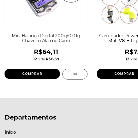
Mini Balança Digital 200g/0.01g
Carregador Power
Chaveiro Alarme Carro
Mah V8 E Lig
R$64,11
R$7
12
x de
R$6,59
12
x de
Departamentos
Início