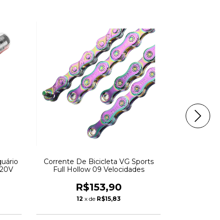
uário
Corrente De Bicicleta VG Sports
Relógio In
220V
Full Hollow 09 Velocidades
Ultra Bl
R$153,90
R
12
x de
R$15,83
1