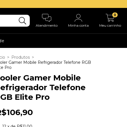
0
Atendimento
Minha conta
Meu carrinho
ade
cio
>
Produtos
>
oler Gamer Mobile Refrigerador Telefone RGB
ite Pro
ooler Gamer Mobile
efrigerador Telefone
GB Elite Pro
R$106,90
12
x de
R$11,00