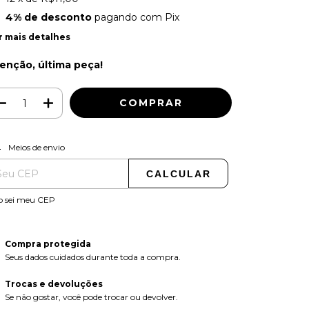
4% de desconto
pagando com Pix
r mais detalhes
enção, última peça!
ALTERAR CEP
regas para o CEP:
Meios de envio
CALCULAR
o sei meu CEP
Compra protegida
Seus dados cuidados durante toda a compra.
Trocas e devoluções
Se não gostar, você pode trocar ou devolver.