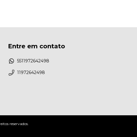
Entre em contato
5511972642498
11972642498
itos reservados.