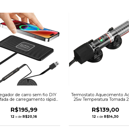
egador de carro sem fio DIY
Termostato Aquecimento Aq
fada de carregamento rápido
25w Temperatura Tomada 
 telefones 15 W 10 W 7,5 W
aptador de carregamento r
R$195,99
R$139,00
12
x de
R$20,16
12
x de
R$14,30