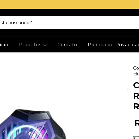
ício
Produtos
Contato
Política de Privacid
Iní
Co
El
C
R
R