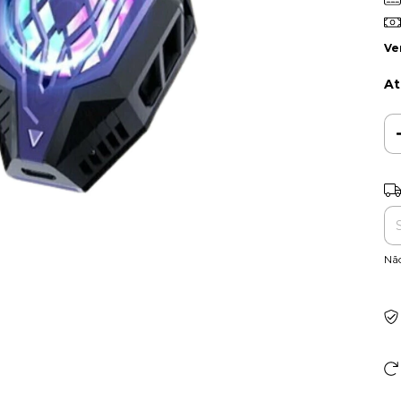
Ve
At
Ent
Nã