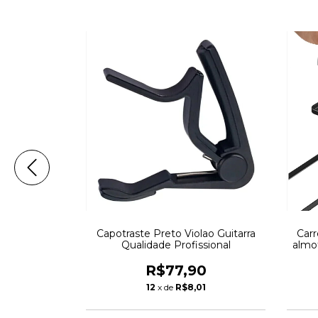
 Sinal Forte
Capotraste Preto Violao Guitarra
Carr
ão Festa
Qualidade Profissional
almo
de
ad
90
R$77,90
26
12
x de
R$8,01