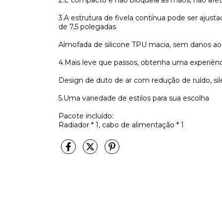
2.É compacto e não bloqueia as mãos, não afet
3.A estrutura de fivela contínua pode ser ajusta
de 7,5 polegadas
Almofada de silicone TPU macia, sem danos ao 
4.Mais leve que passos, obtenha uma experiên
Design de duto de ar com redução de ruído, silen
5.Uma variedade de estilos para sua escolha
Pacote incluído:
Radiador * 1, cabo de alimentação * 1