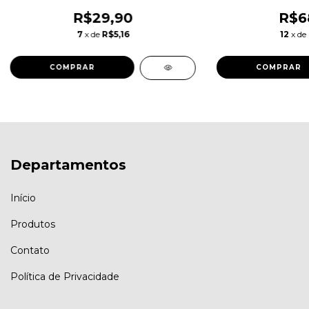
Pr
R$29,90
R$6
7
x de
R$5,16
12
x de
COMPRAR
Departamentos
Início
Produtos
Contato
Política de Privacidade