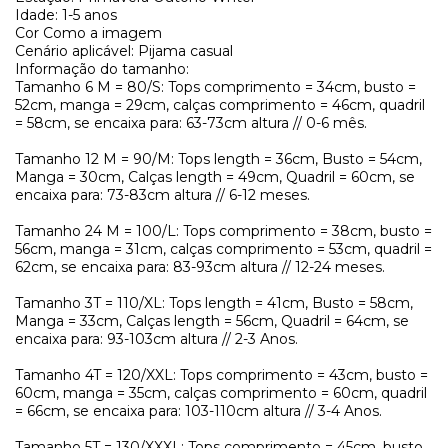
Idade: 1-5 anos
Cor Como a imagem
Cenário aplicável: Pijama casual
Informação do tamanho:
Tamanho 6 M = 80/S: Tops comprimento = 34cm, busto =
52cm, manga = 29cm, calças comprimento = 46cm, quadril
= 58cm, se encaixa para: 63-73cm altura // 0-6 mês.
Tamanho 12 M = 90/M: Tops length = 36cm, Busto = 54cm,
Manga = 30cm, Calças length = 49cm, Quadril = 60cm, se
encaixa para: 73-83cm altura // 6-12 meses.
Tamanho 24 M = 100/L: Tops comprimento = 38cm, busto =
56cm, manga = 31cm, calças comprimento = 53cm, quadril =
62cm, se encaixa para: 83-93cm altura // 12-24 meses.
Tamanho 3T = 110/XL: Tops length = 41cm, Busto = 58cm,
Manga = 33cm, Calças length = 56cm, Quadril = 64cm, se
encaixa para: 93-103cm altura // 2-3 Anos.
Tamanho 4T = 120/XXL: Tops comprimento = 43cm, busto =
60cm, manga = 35cm, calças comprimento = 60cm, quadril
= 66cm, se encaixa para: 103-110cm altura // 3-4 Anos.
Tamanho 5T = 130/XXXL: Tops comprimento = 45cm, busto