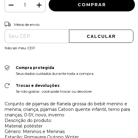
ALTERAR CEP
Entregas para o CEP:
Meios de envio
CALCULAR
Não sei meu CEP
Compra protegida
Seus dados cuidados durante toda a compra.
Trocas e devoluções
Se não gostar, você pode trocar ou devolver.
Conjunto de pijamas de flanela grossa do bebê menino e
menina, criança, pijamas Catoon quente infantil, terno para
crianças, 0-5Y, novo, inverno
Descrição do produto:
Material: poliéster
Gênero: Meninos e Meninas
Estação: Primavera Outono Wnter