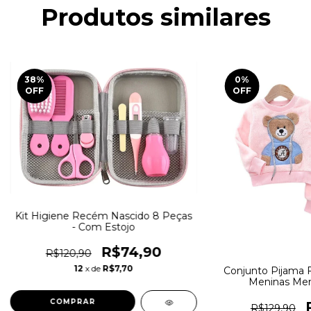
Produtos similares
38
%
0
%
OFF
OFF
Kit Higiene Recém Nascido 8 Peças
- Com Estojo
R$74,90
R$120,90
12
x de
R$7,70
Conjunto Pijama F
Meninas Men
COMPRAR
R$129,90