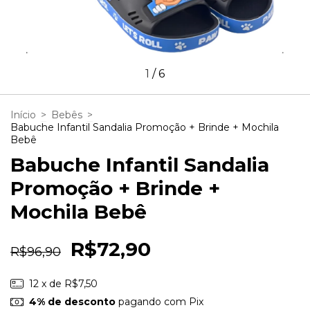
1
/
6
Início
>
Bebês
>
Babuche Infantil Sandalia Promoção + Brinde + Mochila
Bebê
Babuche Infantil Sandalia
Promoção + Brinde +
Mochila Bebê
R$72,90
R$96,90
12
x de
R$7,50
4% de desconto
pagando com Pix