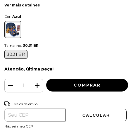
Ver mais detalhes
Cor:
Azul
Tamanho:
30.31 BR
30.31 BR
Atenção, última peça!
ALTERAR CEP
Entregas para o CEP:
Meios de envio
CALCULAR
Não sei meu CEP