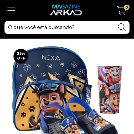
0
25
%
OFF