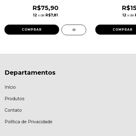
R$75,90
R$15
12
x de
R$7,81
12
x de
COMPRAR
Departamentos
Início
Produtos
Contato
Política de Privacidade