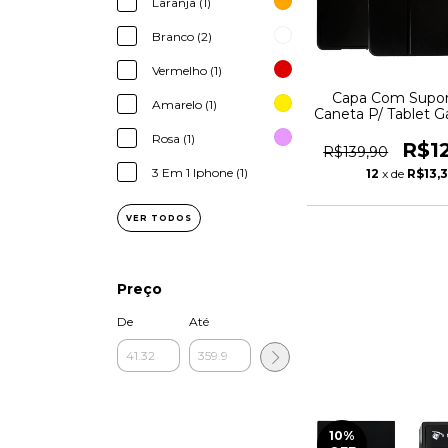
Laranja (1)
Branco (2)
Vermelho (1)
Capa Com Supo
Amarelo (1)
Caneta P/ Tablet G
A9 Plus 11.
Rosa (1)
R$1
R$139,90
3 Em 1 Iphone (1)
12
x de
R$13,
VER TODOS
Preço
De
Até
10
%