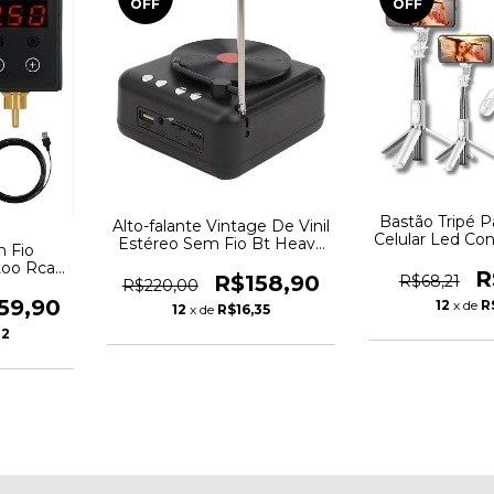
OFF
OFF
Bastão Tripé P
Alto-falante Vintage De Vinil
Celular Led Con
Estéreo Sem Fio Bt Heavy
m Fio
60 CM OU
Em 36
too Rca
R
R$158,90
R$68,21
R$220,00
59,90
12
x de
R
12
x de
R$16,35
02