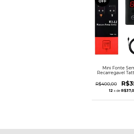
OFF
Mini Fonte Se
Recarregavel Tat
Cor Preto
R$3
R$400,00
12
x de
R$37,