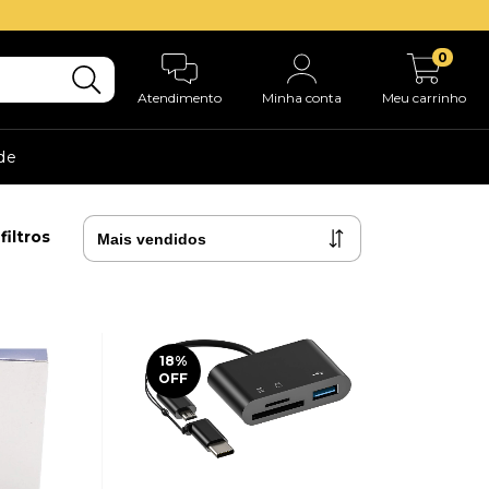
0
Atendimento
Minha conta
Meu carrinho
ade
filtros
18
%
OFF