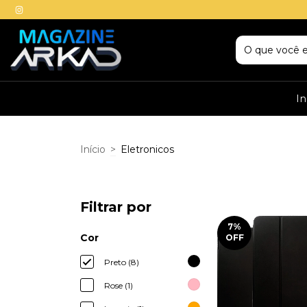
In
Início
>
Eletronicos
Filtrar por
7
%
Cor
OFF
Preto (8)
Rose (1)