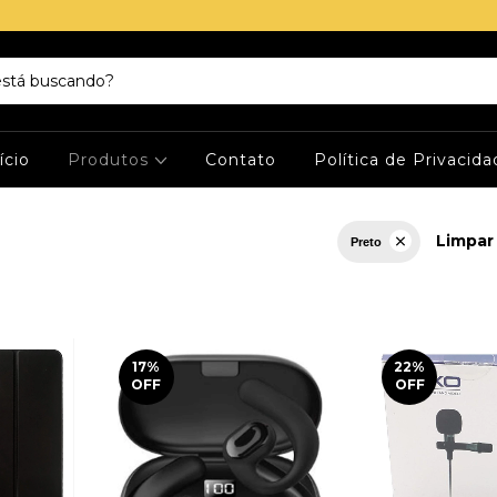
ício
Produtos
Contato
Política de Privacid
Limpar 
Preto
17
%
22
%
OFF
OFF