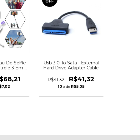
OFF
au De Selfie
Usb 3.0 To Sata - External
trole 3 Em 1-
Hard Drive Adapter Cable
 140CM
$68,21
R$41,32
R$41,32
$7,02
10
x de
R$5,05