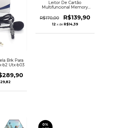
Leitor De Cartão
Multifuncional Memory
Stick 3 Em 1 Leitor D
R$139,90
R$170,00
12
x de
R$14,39
ela Brk Para
x-b2 Utx-b03
$289,90
29,82
0
%