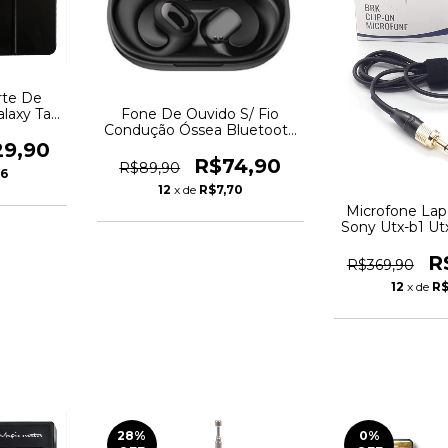
rte De
alaxy Tab
Fone De Ouvido S/ Fio
0
Condução Óssea Bluetooth
5.3 Preto
29,90
R$74,90
R$89,90
36
12
x de
R$7,70
Microfone Lap
Sony Utx-b1 Ut
R
R$369,90
12
x de
R$
28
%
0
%